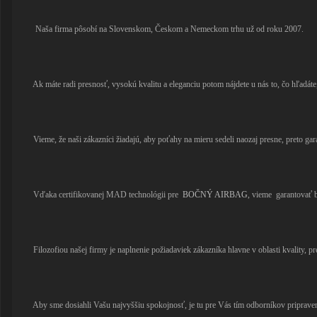
Naša firma pôsobí na Slovenskom, Českom a Nemeckom trhu už od roku 2007.
Ak máte radi presnosť, vysokú kvalitu a eleganciu potom nájdete u nás to, čo hľadát
Vieme, že naši zákazníci žiadajú, aby poťahy na mieru sedeli naozaj presne, preto g
Vďaka certifikovanej MAD technológii pre
BOČNÝ AIRBAG
, vieme garantovať 
Filozofiou našej firmy je naplnenie požiadaviek zákazníka hlavne v oblasti kvality, pr
Aby sme dosiahli Vašu najvyššiu spokojnosť, je tu pre Vás tím odborníkov priprave