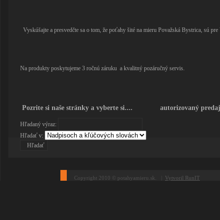
Vyskúšajte a presvedčte sa o tom, že poťahy šité na mieru Považská Bystrica, sú pre 
Na produkty poskytujeme 3 ročnú záruku a kvalitný pozáručný servis.
Pozrite si naše stránky a vyberte si.... autorizovaný predaj
Hľadaný výraz:
Hľadať v:
Copyright 2010 © potahyamieru.sk. |
Vytvoril RunIT