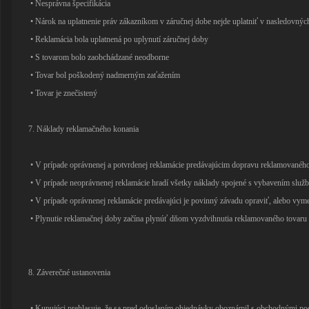
• Nesprávna špecifikácia
• Nárok na uplatnenie práv zákazníkom v záručnej dobe nejde uplatniť v nasledovnýc
• Reklamácia bola uplatnená po uplynutí záručnej doby
• S tovarom bolo zaobchádzané neodborne
• Tovar bol poškodený nadmerným zaťažením
• Tovar je znečistený
7. Náklady reklamačného konania
• V prípade oprávnenej a potvrdenej reklamácie predávajúcim dopravu reklamovaného
• V prípade neoprávnenej reklamácie hradí všetky náklady spojené s vybavením služb
• V prípade oprávnenej reklamácie predávajúci je povinný závadu opraviť, alebo vyme
• Plynutie reklamačnej doby začína plynúť dňom vyzdvihnutia reklamovaného tovaru
8. Záverečné ustanovenia
• Kupujúci prehlasuje, že sa pred odoslaním objednávky oboznámil s obchodnými pod