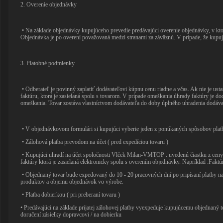
2. Overenie objednávky
• Na základe objednávky kupujúceho prevedie predávajúci overenie objednávky, v kt
Objednávka je po overení považovaná medzi stranami za záväznú. V prípade, že kupujú
3. Platobné podmienky
• Odberateľ je povinný zaplatiť dodávateľovi kúpnu cenu riadne a včas. Ak nie je ust
faktúru, ktorá je zasielaná spolu s tovarom. V prípade omeškania úhrady faktúry je 
omeškania. Tovar zostáva vlastníctvom dodávateľa do doby úplného uhradenia dodáva
• V objednávkovom formulári si kupujúci vyberie jeden z ponúkaných spôsobov platb
• Zálohová platba prevodom na účet ( pred expedíciou tovaru )
• Kupujúci uhradí na účet spoločnosti Vlček Milan-VMTOP . uvedenú čiastku z ceny t
faktúry ktorá je zasielaná elektronicky spolu s overením objednávky. Napríklad :Fak
• Objednaný tovar bude expedovaný do 10 - 20 pracovných dní po pripísaní platby na
produktov a objemu objednávok vo výrobe.
• Platba dobierkou ( pri preberaní tovaru )
• Predávajúci na základe prijatej zálohovej platby vyexpeduje kupujúcemu objednaný 
doručení zásielky dopravcovi / na dobierku