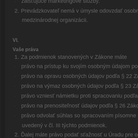
zaisťujúce marketingové služby.
·
2.
Prevádzkovateľ nemá v úmysle odovzdať osobné 
medzinárodnej organizácii.
VI.
Vaše práva
1.
Za podmienok stanovených v Zákone máte
právo na prístup ku svojím osobným údajom po
·
právo na opravu osobných údajov podľa § 22 
·
právo na výmaz osobných údajov podľa § 23 Z
·
právo vzniesť námietku proti spracovaniu podľ
·
právo na prenositeľnosť údajov podľa § 26 Zák
·
právo odvolať súhlas so spracovaním písomne a
·
uvedený v čl. III týchto podmienok.
2.
Ďalej máte právo podať sťažnosť u Úradu pre o