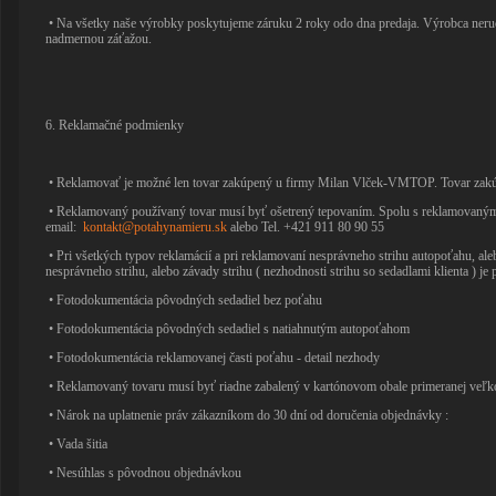
• Na všetky naše výrobky poskytujeme záruku 2 roky odo dna predaja. Výrobca ner
nadmernou záťažou.
6. Reklamačné podmienky
• Reklamovať je možné len tovar zakúpený u firmy Milan Vlček-VMTOP. Tovar zakúp
• Reklamovaný používaný tovar musí byť ošetrený tepovaním. Spolu s reklamovaným
email:
kontakt@potahynamieru.sk
alebo Tel. +421 911 80 90 55
• Pri všetkých typov reklamácií a pri reklamovaní nesprávneho strihu autopoťahu, a
nesprávneho strihu, alebo závady strihu ( nezhodnosti strihu so sedadlami klienta ) je
• Fotodokumentácia pôvodných sedadiel bez poťahu
• Fotodokumentácia pôvodných sedadiel s natiahnutým autopoťahom
• Fotodokumentácia reklamovanej časti poťahu - detail nezhody
• Reklamovaný tovaru musí byť riadne zabalený v kartónovom obale primeranej veľk
• Nárok na uplatnenie práv zákazníkom do 30 dní od doručenia objednávky :
• Vada šitia
• Nesúhlas s pôvodnou objednávkou