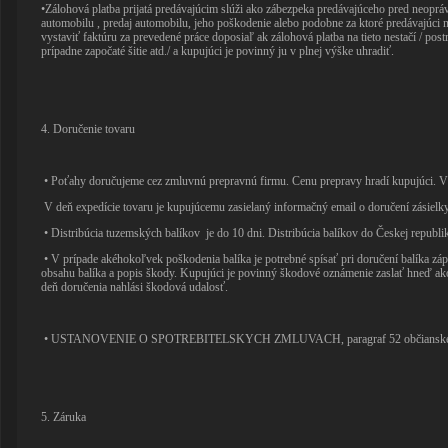
•Zálohová platba prijatá predávajúcim slúži ako zábezpeka predávajúceho pred neopr
automobilu , predaj automobilu, jeho poškodenie alebo podobne za ktoré predávajúci n
vystaviť faktúru za prevedené práce doposiaľ ak zálohová platba na tieto nestačí / post
prípadne započaté šitie atd./ a kupujúci je povinný ju v plnej výške uhradiť.
4. Doručenie tovaru
• Poťahy doručujeme cez zmluvnú prepravnú firmu. Cenu prepravy hradí kupujúci. V 
V deň expedície tovaru je kupujúcemu zasielaný informačný email o doručení zásielk
• Distribúcia tuzemských balíkov je do 10 dni. Distribúcia balíkov do Českej republi
• V prípade akéhokoľvek poškodenia balíka je potrebné spísať pri doručení balíka zápi
obsahu balíka a popis škody. Kupujúci je povinný škodové oznámenie zaslať hneď ak
deň doručenia nahlási škodová udalosť.
• USTANOVENIE O SPOTREBITELSKYCH ZMLUVACH, paragraf 52 občianskeh
5. Záruka