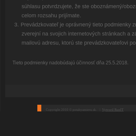
súhlasu potvrdzujete, že ste oboznámený/obo
celom rozsahu prijímate.
3.
Prevádzkovateľ je oprávnený tieto podmienky 
zverejní na svojich internetových stránkach a
mailovú adresu, ktorú ste prevádzkovateľovi pos
Tieto podmienky nadobúdajú účinnosť dňa 25.5.2018.
Copyright 2010 © potahyamieru.sk. |
Vytvoril RunIT