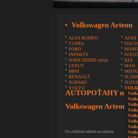
Volkswagen Arteon
ALFA ROMEO
AUDI
CUPRA
DACI
FORD
HOND
INFINITY
IVEC
JOHN DEERE stroje
KIA
LEXUS
MAN
MINI
MITSU
RENAULT
SCAN
SUBARU
SUZU
VOLVO
VOLK
AUTOPOŤAHY na mi
Volk
Volk
Volk
Volkswagen Arteon
Volk
Volk
Volk
Volk
Pre zväčšenie kliknite na obrázok
Volk
Volk