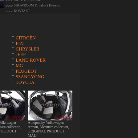
SHOWROOM Považská Bystrica
KONTAKT
CITROËN
FIAT
CHRYSLER
JEEP
LAND ROVER
MG
PEUGEOT
SSANGYONG
TOYOTA
Volkswagen
Autopotahy Volkswagen
ara collection,
Arteon, Alcantara collection,
 PRODUCT
ORIGINAL PRODUCT
MAD