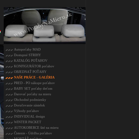
Autopoťahy MAD
Dostupné STRIHY
KATALÓG POŤAHOV
KONFIGURÁTOR poťahov
OBJEDNAŤ POŤAHY
NAŠE PRÁCE - GALÉRIA
PRED - PO nákupe poťahov
BABY SET poťahy deťom
Darovať poťahy na mieru
Obchodné podmienky
Doručovanie zásielok
Výhody poťahov
INDIVIDUAL design
WINTER PACKET
AUTOKOBERCE šité na mieru
Čistenie - Údržba poťahov
MONTÁŽ poťahov