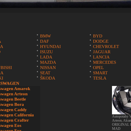
BMW
BYD
A
DAF
DODGE
A
HYUNDAI
CHEVROLET
O
ISUZU
JAGUAR
LADA
LANCIA
MAZDA
MERCEDES
BISHI
NISSAN
OPEL
IA
SEAT
SMART
KI
ŠKODA
TESLA
SWAGEN
eru
swagen Amarok
swagen Arteon
swagen Beetle
swagen Bora
swagen Caddy
swagen California
Autopotahy 
swagen Crafter
Arteon, Alcant
ORIGINAL
swagen Eos
MAD
swagen Fox