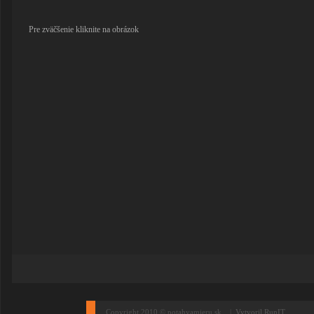
Pre zväčšenie kliknite na obrázok
Copyright 2010 © potahyamieru.sk. |
Vytvoril RunIT