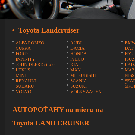
Toyota Landcruiser
ALFA ROMEO
AUDI
BM
CUPRA
DACIA
DAF
FORD
HONDA
HYU
INFINITY
IVECO
ISU
JOHN DEERE stroje
KIA
LAD
LEXUS
MAN
MAZ
MINI
MITSUBISHI
NIS
RENAULT
SCANIA
SEA
SUBARU
SUZUKI
ŠKO
VOLVO
VOLKSWAGEN
AUTOPOŤAHY na mieru na
Toyota LAND CRUISER