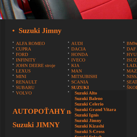
Suzuki Jimny
ALFA ROMEO
AUDI
BM
CUPRA
DACIA
DAF
FORD
HONDA
HYU
INFINITY
IVECO
ISU
JOHN DEERE stroje
KIA
LAD
LEXUS
MAN
MAZ
MINI
MITSUBISHI
NIS
RENAULT
SCANIA
SEA
SUBARU
SUZUKI
ŠKO
VOLVO
VOLKSWAGEN
Suzuki Alto
Suzuki Baleno
Suzuki Celerio
Suzuki Grand Vitara
AUTOPOŤAHY na mieru na
Suzuki Ignis
Suzuki Jimny
Suzuki JIMNY
Suzuki Kizashi
Suzuki S-Cross