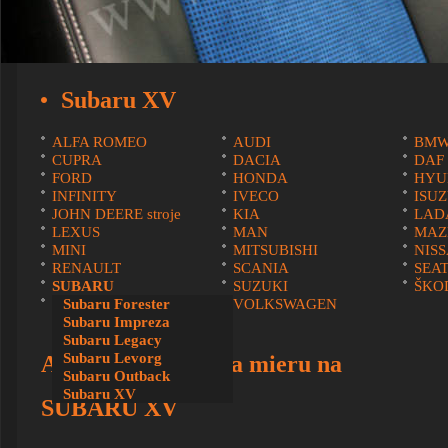
Subaru XV
ALFA ROMEO
AUDI
BM
CUPRA
DACIA
DAF
FORD
HONDA
HYU
INFINITY
IVECO
ISU
JOHN DEERE stroje
KIA
LAD
LEXUS
MAN
MAZ
MINI
MITSUBISHI
NIS
RENAULT
SCANIA
SEA
SUBARU
SUZUKI
ŠKO
VOLVO
Subaru Forester
VOLKSWAGEN
Subaru Impreza
Subaru Legacy
Subaru Levorg
AUTOPOŤAHY na mieru na
Subaru Outback
Subaru XV
SUBARU XV