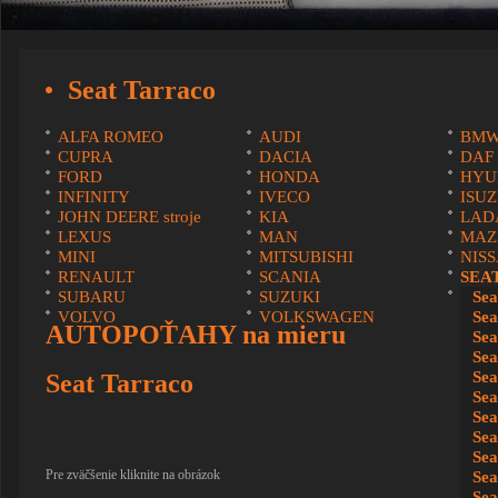
Seat Tarraco
ALFA ROMEO
AUDI
BM
CUPRA
DACIA
DAF
FORD
HONDA
HYU
INFINITY
IVECO
ISU
JOHN DEERE stroje
KIA
LAD
LEXUS
MAN
MAZ
MINI
MITSUBISHI
NIS
RENAULT
SCANIA
SEA
SUBARU
SUZUKI
ŠKO
Sea
VOLVO
VOLKSWAGEN
Sea
AUTOPOŤAHY na mieru
Sea
Sea
Sea
Seat Tarraco
Sea
Sea
Sea
Sea
Pre zväčšenie kliknite na obrázok
Sea
Sea