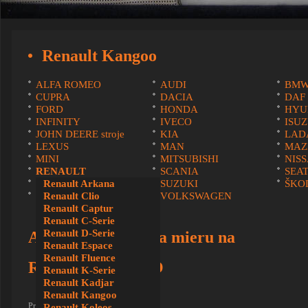
Renault Kangoo
ALFA ROMEO
AUDI
BM
CUPRA
DACIA
DAF
FORD
HONDA
HYU
INFINITY
IVECO
ISU
JOHN DEERE stroje
KIA
LAD
LEXUS
MAN
MAZ
MINI
MITSUBISHI
NIS
RENAULT
SCANIA
SEA
SUBARU
Renault Arkana
SUZUKI
ŠKO
VOLVO
Renault Clio
VOLKSWAGEN
Renault Captur
Renault C-Serie
Renault D-Serie
AUTOPOŤAHY na mieru na
Renault Espace
Renault Fluence
Renault KANGOO
Renault K-Serie
Renault Kadjar
Renault Kangoo
Pre zväčšenie kliknite na obrázok
Renault Koleos