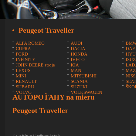
Peugeot Traveller
ALFA ROMEO
AUDI
BM
CUPRA
DACIA
DAF
FORD
HONDA
HYU
INFINITY
IVECO
ISU
JOHN DEERE stroje
KIA
LAD
LEXUS
MAN
MAZ
MINI
MITSUBISHI
NIS
RENAULT
SCANIA
SEA
SUBARU
SUZUKI
ŠKO
VOLVO
VOLKSWAGEN
AUTOPOŤAHY na mieru
Peugeot Traveller
Pre zväčšenie kliknite na obrázok