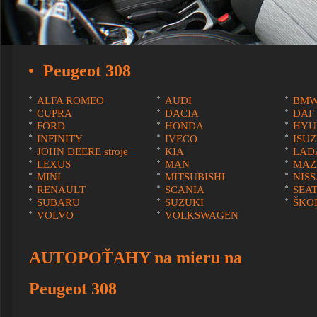
Peugeot 308
ALFA ROMEO
AUDI
BM
CUPRA
DACIA
DAF
FORD
HONDA
HYU
INFINITY
IVECO
ISU
JOHN DEERE stroje
KIA
LAD
LEXUS
MAN
MAZ
MINI
MITSUBISHI
NIS
RENAULT
SCANIA
SEA
SUBARU
SUZUKI
ŠKO
VOLVO
VOLKSWAGEN
AUTOPOŤAHY na mieru na
Peugeot 308