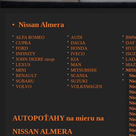
Nissan Almera
ALFA ROMEO
AUDI
BM
CUPRA
DACIA
DAF
FORD
HONDA
HYU
INFINITY
IVECO
ISU
JOHN DEERE stroje
KIA
LAD
LEXUS
MAN
MAZ
MINI
MITSUBISHI
NIS
RENAULT
SCANIA
SEA
Nis
SUBARU
SUZUKI
ŠKO
Nis
VOLVO
VOLKSWAGEN
Nis
Nis
Nis
Nis
Ni
Nis
AUTOPOŤAHY na mieru na
Nis
Nis
NISSAN ALMERA
Nis
Nis