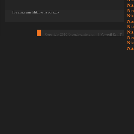
Nis
Nis
Pre zväčšenie kliknite na obrázok
Nis
Nis
Nis
Nis
Copyright 2010 © potahyamieru.sk. |
Vytvoril RunIT
Nis
Nis
Nis