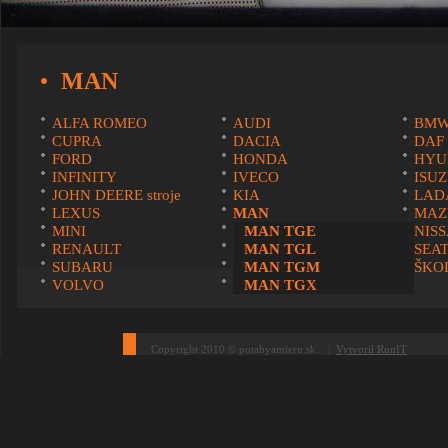
MAN
ALFA ROMEO
AUDI
BM
CUPRA
DACIA
DAF
FORD
HONDA
HYU
INFINITY
IVECO
ISU
JOHN DEERE stroje
KIA
LAD
LEXUS
MAN
MAZ
MINI
MITSUBISHI
MAN TGE
NIS
RENAULT
SCANIA
MAN TGL
SEA
SUBARU
SUZUKI
MAN TGM
ŠKO
VOLVO
VOLKSWAGEN
MAN TGX
Copyright 2010 © potahyamieru.sk. |
Vytvoril RunIT