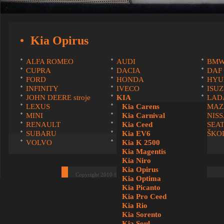
Kia Opirus
ALFA ROMEO
AUDI
BM
CUPRA
DACIA
DAF
FORD
HONDA
HYU
INFINITY
IVECO
ISU
JOHN DEERE stroje
KIA
LAD
LEXUS
MAN
Kia Carens
MAZ
MINI
MITSUBISHI
Kia Carnival
NIS
RENAULT
SCANIA
Kia Ceed
SEA
SUBARU
SUZUKI
Kia EV6
ŠKO
VOLVO
VOLKSWAGEN
Kia K 2500
Kia Magentis
Kia Niro
Kia Opirus
Copyright 2010 © potahyamieru.sk. |
Vytvoril RunIT
Kia Optima
Kia Picanto
Kia Pro Ceed
Kia Rio
Kia Sorento
Kia Soul