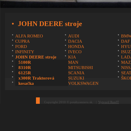
JOHN DEERE stroje
ALFA ROMEO
AUDI
BM
CUPRA
DACIA
DAF
FORD
HONDA
HYU
INFINITY
IVECO
ISU
JOHN DEERE stroje
KIA
LAD
LEXUS
5100R
MAN
MAZ
MINI
8310R
MITSUBISHI
NIS
RENAULT
6125R
SCANIA
SEA
SUBARU
x300R Traktorová
SUZUKI
ŠKO
VOLVO
kosačka
VOLKSWAGEN
Copyright 2010 © potahyamieru.sk. |
Vytvoril RunIT