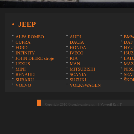
JEEP
ALFA ROMEO
AUDI
BM
CUPRA
DACIA
DAF
FORD
HONDA
HYU
INFINITY
IVECO
ISU
JOHN DEERE stroje
KIA
LAD
LEXUS
MAN
MAZ
MINI
MITSUBISHI
NIS
RENAULT
SCANIA
SEA
SUBARU
SUZUKI
ŠKO
VOLVO
VOLKSWAGEN
Copyright 2010 © potahyamieru.sk. |
Vytvoril RunIT