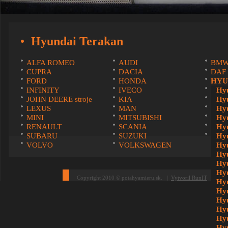
Hyundai Terakan
ALFA ROMEO
AUDI
BM
CUPRA
DACIA
DAF
FORD
HONDA
HYU
INFINITY
IVECO
ISU
Hyu
JOHN DEERE stroje
KIA
LAD
Hyu
LEXUS
MAN
MAZ
Hy
MINI
MITSUBISHI
NIS
Hy
RENAULT
SCANIA
SEA
Hyu
SUBARU
SUZUKI
ŠKO
Hyu
VOLVO
VOLKSWAGEN
Hy
Hy
Hyu
Hyu
Copyright 2010 © potahyamieru.sk. |
Vytvoril RunIT
Hyu
Hyu
Hyu
Hyu
Hyu
Hy