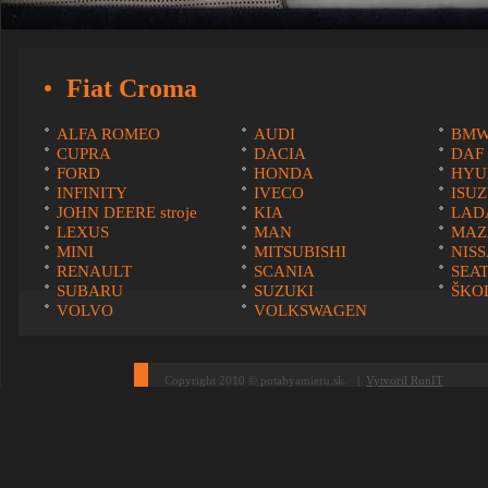
Fiat Croma
ALFA ROMEO
AUDI
BM
CUPRA
DACIA
DAF
FORD
HONDA
HYU
INFINITY
IVECO
ISU
JOHN DEERE stroje
KIA
LAD
LEXUS
MAN
MAZ
MINI
MITSUBISHI
NIS
RENAULT
SCANIA
SEA
SUBARU
SUZUKI
ŠKO
VOLVO
VOLKSWAGEN
Copyright 2010 © potahyamieru.sk. |
Vytvoril RunIT