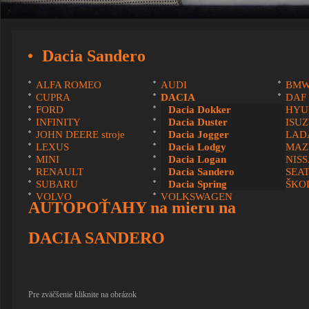
Dacia Sandero
ALFA ROMEO
AUDI
BM
CUPRA
DACIA
DAF
FORD
HONDA
Dacia Dokker
HYU
INFINITY
IVECO
Dacia Duster
ISU
JOHN DEERE stroje
KIA
Dacia Jogger
LAD
LEXUS
MAN
Dacia Lodgy
MAZ
MINI
MITSUBISHI
Dacia Logan
NIS
RENAULT
SCANIA
Dacia Sandero
SEA
SUBARU
SUZUKI
Dacia Spring
ŠKO
VOLVO
VOLKSWAGEN
AUTOPOŤAHY na mieru na
DACIA SANDERO
Pre zväčšenie kliknite na obrázok