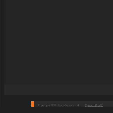
Copyright 2010 © potahyamieru.sk. |
Vytvoril RunIT