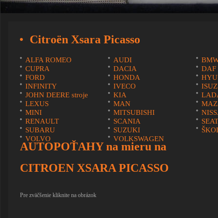
Citroën Xsara Picasso
ALFA ROMEO
AUDI
BM
CUPRA
DACIA
DAF
FORD
HONDA
HYU
INFINITY
IVECO
ISU
JOHN DEERE stroje
KIA
LAD
LEXUS
MAN
MAZ
MINI
MITSUBISHI
NIS
RENAULT
SCANIA
SEA
SUBARU
SUZUKI
ŠKO
VOLVO
VOLKSWAGEN
AUTOPOŤAHY na mieru na
CITROEN XSARA PICASSO
Pre zväčšenie kliknite na obrázok