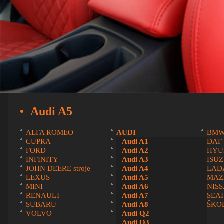
Audi A5
ALFA ROMEO
AUDI
BM
CUPRA
DACIA
Audi A1
DAF
FORD
HONDA
Audi A2
HYU
INFINITY
IVECO
Audi A3
ISU
JOHN DEERE stroje
KIA
Audi A4
LAD
LEXUS
MAN
Audi A5
MAZ
MINI
MITSUBISHI
Audi A6
NIS
RENAULT
SCANIA
Audi A7
SEA
SUBARU
SUZUKI
Audi A8
ŠKO
VOLVO
VOLKSWAGEN
Audi Q2
Audi Q3