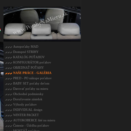
Autopoťahy MAD
Dostupné STRIHY
KATALÓG POŤAHOV
KONFIGURÁTOR poťahov
OBJEDNAŤ POŤAHY
NAŠE PRÁCE - GALÉRIA
PRED - PO nákupe poťahov
BABY SET poťahy deťom
Darovať poťahy na mieru
Obchodné podmienky
Doručovanie zásielok
Výhody poťahov
INDIVIDUAL design
WINTER PACKET
AUTOKOBERCE šité na mieru
Čistenie - Údržba poťahov
MONTÁŽ poťahov