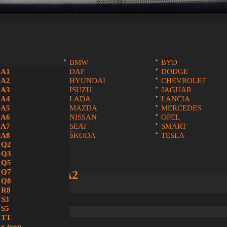
BMW
BYD
A
 A1
DAF
DODGE
A
 A2
HYUNDAI
CHEVROLET
O
 A3
ISUZU
JAGUAR
 A4
LADA
LANCIA
 A5
MAZDA
MERCEDES
BISHI
 A6
NISSAN
OPEL
IA
 A7
SEAT
SMART
KI
 A8
ŠKODA
TESLA
SWAGEN
 Q2
 Q3
 Q5
 Q7
u na Audi A2
 Q8
 R8
 S3
 S5
amieru.sk. |
Vytvoril RunIT
 TT
 e-tron