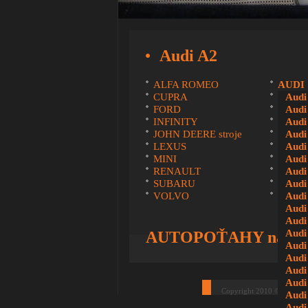
Audi A2
ALFA ROMEO
AUDI
CUPRA
DACI
Audi
FORD
HOND
Audi
INFINITY
IVEC
Audi
JOHN DEERE stroje
KIA
Audi
LEXUS
MAN
Audi
MINI
MITSU
Audi
RENAULT
SCAN
Audi
SUBARU
SUZU
Audi
VOLVO
VOLK
Audi
Audi
Audi
Audi
AUTOPOŤAHY na mier
Audi
Audi
Audi
Audi
Copyright 2010 © potahy
Audi
Audi