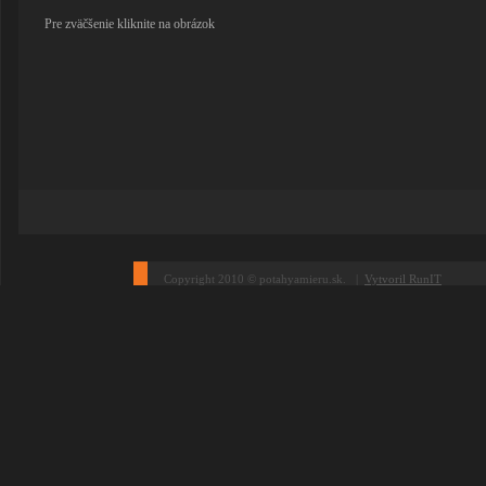
Pre zväčšenie kliknite na obrázok
Copyright 2010 © potahyamieru.sk. |
Vytvoril RunIT