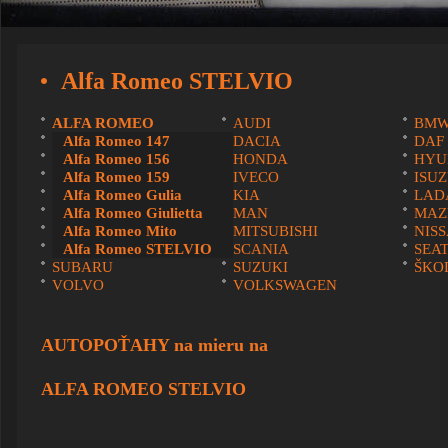
Alfa Romeo STELVIO
ALFA ROMEO
AUDI
BM
CUPRA
Alfa Romeo 147
DACIA
DAF
FORD
Alfa Romeo 156
HONDA
HYU
INFINITY
Alfa Romeo 159
IVECO
ISU
JOHN DEERE stroje
Alfa Romeo Gulia
KIA
LAD
LEXUS
Alfa Romeo Giulietta
MAN
MAZ
MINI
Alfa Romeo Mito
MITSUBISHI
NIS
RENAULT
Alfa Romeo STELVIO
SCANIA
SEA
SUBARU
SUZUKI
ŠKO
VOLVO
VOLKSWAGEN
AUTOPOŤAHY na mieru na
ALFA ROMEO STELVIO