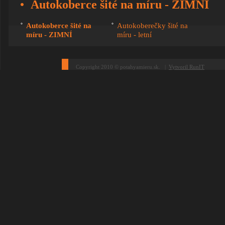
Autokoberce šité na míru - ZIMNÍ
Autokoberce šité na
Autokoberečky šité na
míru - ZIMNÍ
míru - letní
Copyright 2010 © potahyamieru.sk. |
Vytvoril RunIT